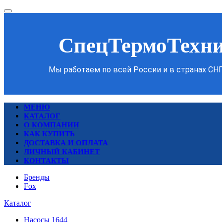
СпецТермоТехн
Мы работаем по всей России и в странах СН
МЕНЮ
КАТАЛОГ
О КОМПАНИИ
КАК КУПИТЬ
ДОСТАВКА И ОПЛАТА
ЛИЧНЫЙ КАБИНЕТ
КОНТАКТЫ
Бренды
Fox
Каталог
Насосы
1644