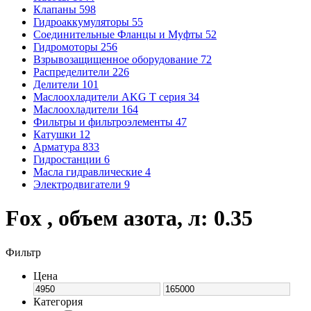
Клапаны
598
Гидроаккумуляторы
55
Соединительные Фланцы и Муфты
52
Гидромоторы
256
Взрывозащищенное оборудование
72
Распределители
226
Делители
101
Маслоохладители AKG T серия
34
Маслоохладители
164
Фильтры и фильтроэлементы
47
Катушки
12
Арматура
833
Гидростанции
6
Масла гидравлические
4
Электродвигатели
9
Fox , объем азота, л: 0.35
Фильтр
Цена
Категория