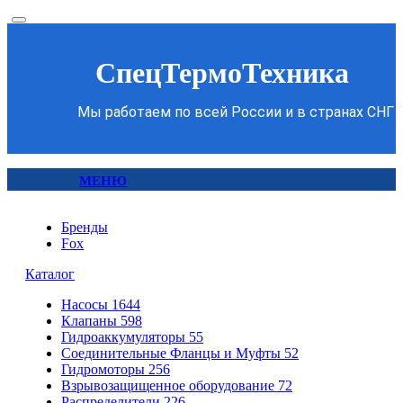
СпецТермоТехника
Мы работаем по всей России и в странах СНГ
МЕНЮ
Бренды
Fox
Каталог
Насосы
1644
Клапаны
598
Гидроаккумуляторы
55
Соединительные Фланцы и Муфты
52
Гидромоторы
256
Взрывозащищенное оборудование
72
Распределители
226