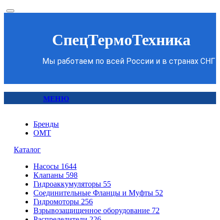
СпецТермоТехника
Мы работаем по всей России и в странах СНГ
МЕНЮ
Бренды
OMT
Каталог
Насосы
1644
Клапаны
598
Гидроаккумуляторы
55
Соединительные Фланцы и Муфты
52
Гидромоторы
256
Взрывозащищенное оборудование
72
Распределители
226