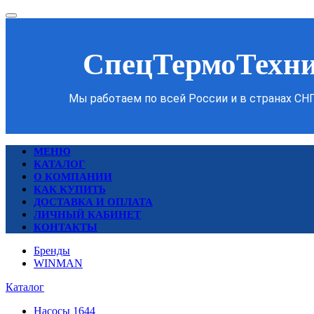
СпецТермоТехн
Мы работаем по всей России и в странах СН
МЕНЮ
КАТАЛОГ
О КОМПАНИИ
КАК КУПИТЬ
ДОСТАВКА И ОПЛАТА
ЛИЧНЫЙ КАБИНЕТ
КОНТАКТЫ
Бренды
WINMAN
Каталог
Насосы
1644