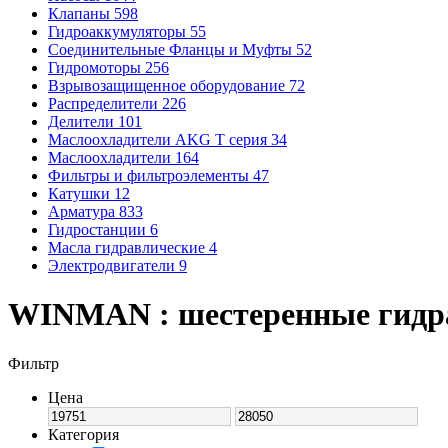
Клапаны
598
Гидроаккумуляторы
55
Соединительные Фланцы и Муфты
52
Гидромоторы
256
Взрывозащищенное оборудование
72
Распределители
226
Делители
101
Маслоохладители AKG T серия
34
Маслоохладители
164
Фильтры и фильтроэлементы
47
Катушки
12
Арматура
833
Гидростанции
6
Масла гидравлические
4
Электродвигатели
9
WINMAN : шестеренные гидр
Фильтр
Цена
Категория