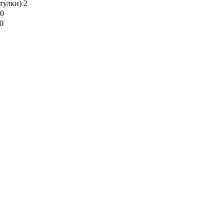
тулки)
2
0
0