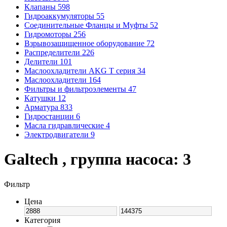
Клапаны
598
Гидроаккумуляторы
55
Соединительные Фланцы и Муфты
52
Гидромоторы
256
Взрывозащищенное оборудование
72
Распределители
226
Делители
101
Маслоохладители AKG T серия
34
Маслоохладители
164
Фильтры и фильтроэлементы
47
Катушки
12
Арматура
833
Гидростанции
6
Масла гидравлические
4
Электродвигатели
9
Galtech , группа насоса: 3
Фильтр
Цена
Категория