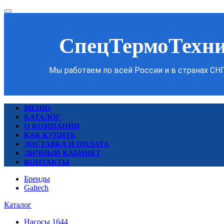
СпецТермоТехн
Мы работаем по всей России и в странах СН
МЕНЮ
КАТАЛОГ
О КОМПАНИИ
КАК КУПИТЬ
ДОСТАВКА И ОПЛАТА
ЛИЧНЫЙ КАБИНЕТ
КОНТАКТЫ
Бренды
Galtech
Каталог
Насосы
1644