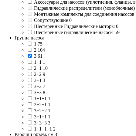
Акссесуары для насосов (уплотнения, фланцы, в
Гидравлические распределители (моноблочные)
Монтажные комплекты для соединения насосов
Сопутствующие
0
Шестеренные Гидравлические моторы
0
Шестеренные гидравлические насосы
59
Группа насоса
1
75
2
104
3
61
1+1
1
2+1
10
2+2
9
3+1
3
3+2
7
3+3
8
1+1+1
1
2+2+1
1
3+2+2
1
3+1+1
1
3+3+3
3
1+1+1+1
2
Рабочий объем, см 3