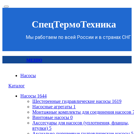
СпецТермоТехника
Мы работаем по всей России и в странах СНГ
МЕНЮ
Насосы
Каталог
Насосы
1644
Шестеренные гидравлические насосы
1619
Насосные агрегаты
1
Монтажные комплекты для соединения насосов
Винтовые насосы
0
Акссесуары для насосов (уплотнения, фланцы,
втулки)
5
Аксиально-поршневые гидравлические насосы
5