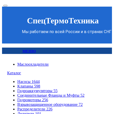
СпецТермоТехника
Мы работаем по всей России и в странах СНГ
МЕНЮ
Маслоохладители
Каталог
Насосы
1644
Клапаны
598
Гидроаккумуляторы
55
Соединительные Фланцы и Муфты
52
Гидромоторы
256
Взрывозащищенное оборудование
72
Распределители
226
Делители
101